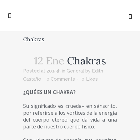
Chakras
12 Ene
Chakras
Posted at 20:53h
in
General
by
Edith
Castaño
0 Comments
0
Likes
¿QUÉ ES UN CHAKRA?
Su significado es «rueda» en sánscrito,
por referirse a los vórtices de la energía
del cuerpo etéreo que da vida a una
parte de nuestro cuerpo físico.