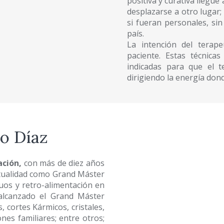
positiva y curativa llegu
desplazarse a otro lugar;
si fueran personales, si
país.
La intención del terape
paciente. Estas técnica
indicadas para que el t
dirigiendo la energía don
o Díaz
ción,
con más de diez años
ctualidad como Grand Máster
nuos y retro-alimentación en
alcanzado el Grand Máster
, cortes Kármicos, cristales,
nes familiares; entre otros;