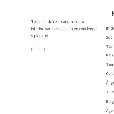
Terapias de re – conocimiento
Inici
interior para vivir la vida en conciencia
y plenitud
Sobr
Técn
Reik
Tam
Cort
Ánge
TER
Blog
Agen