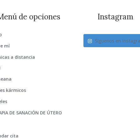
Menú de opciones
Instagram
o
Síguenos en Instagr
e mí
icas a distancia
i
eana
es kármicos
les
APIA DE SANACIÓN DE ÚTERO
dar cita